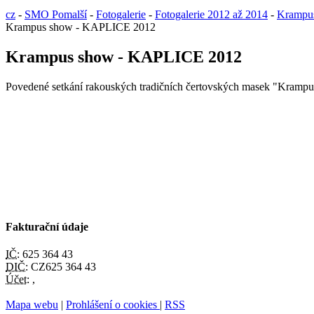
cz
-
SMO Pomalší
-
Fotogalerie
-
Fotogalerie 2012 až 2014
-
Krampu
Krampus show - KAPLICE 2012
Krampus show - KAPLICE 2012
Povedené setkání rakouských tradičních čertovských masek "Krampus
Fakturační údaje
IČ:
625 364 43
DIČ:
CZ625 364 43
Účet:
,
Mapa webu
|
Prohlášení o cookies
|
RSS