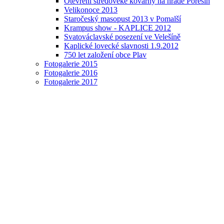
Otevření středověké kovárny na hradě Pořešín
Velikonoce 2013
Staročeský masopust 2013 v Pomalší
Krampus show - KAPLICE 2012
Svatováclavské posezení ve Velešíně
Kaplické lovecké slavnosti 1.9.2012
750 let založení obce Plav
Fotogalerie 2015
Fotogalerie 2016
Fotogalerie 2017