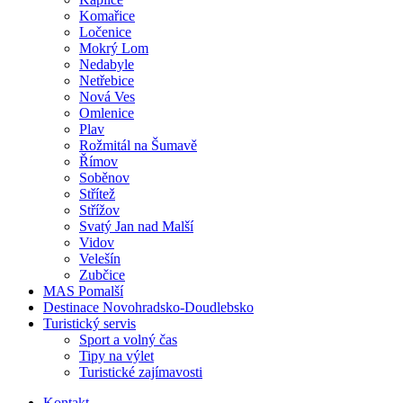
Komařice
Ločenice
Mokrý Lom
Nedabyle
Netřebice
Nová Ves
Omlenice
Plav
Rožmitál na Šumavě
Římov
Soběnov
Střítež
Střížov
Svatý Jan nad Malší
Vidov
Velešín
Zubčice
MAS Pomalší
Destinace Novohradsko-Doudlebsko
Turistický servis
Sport a volný čas
Tipy na výlet
Turistické zajímavosti
Kontakt