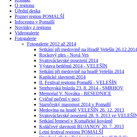
O regionu
Úřední deska
Poznej region POMALŠÍ
Infocentra v Pomalší
Novinky z regionu
Videogalerie
Fotogalerie
Fotogalerie 2012 až 2014
Setkání při medovině na Hradě Velešín 26.12.201
Rockový ples - Nová Ves
Svatováclavské posezení 2014
Výstava betlémů 2014 - VELEŠÍN
Setkání při medovině na hradě Velešín 2014
Kaplické slavnosti 2014
II. Festival regionu Pomalší - VELEŠÍN
Smrhovská brázda 23. 8. 2014 - SMRHOV
Memorial V. Nováka - BESEDNICE
Cvičné pečení v peci
Staročeský masopust 2014 v Pomalší
Medovina na hradě VELEŠÍN 26. 12. 2013
Svatováclavské posezení 28. 9. 2013 ve VELEŠÍ
Setkání řemesel v Komařické kovárně
Koláčové slavnosti BUJANOV 20. 7. 2013
Letni festival regionu POMALŠÍ