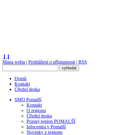
❙❙
Mapa webu
|
Prohlášení o přístupnosti
|
RSS
Domů
Kontakt
Úřední deska
SMO Pomalší
Kontakt
O regionu
Úřední deska
Poznej region POMALŠÍ
Infocentra v Pomalší
Novinky z regionu