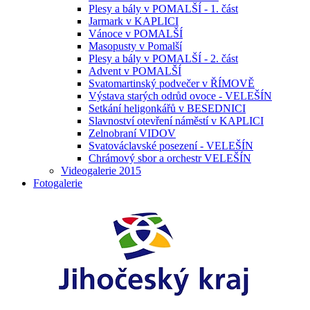
Plesy a bály v POMALŠÍ - 1. část
Jarmark v KAPLICI
Vánoce v POMALŠÍ
Masopusty v Pomalší
Plesy a bály v POMALŠÍ - 2. část
Advent v POMALŠÍ
Svatomartinský podvečer v ŘÍMOVĚ
Výstava starých odrůd ovoce - VELEŠÍN
Setkání heligonkářů v BESEDNICI
Slavnoství otevření náměstí v KAPLICI
Zelnobraní VIDOV
Svatováclavské posezení - VELEŠÍN
Chrámový sbor a orchestr VELEŠÍN
Videogalerie 2015
Fotogalerie