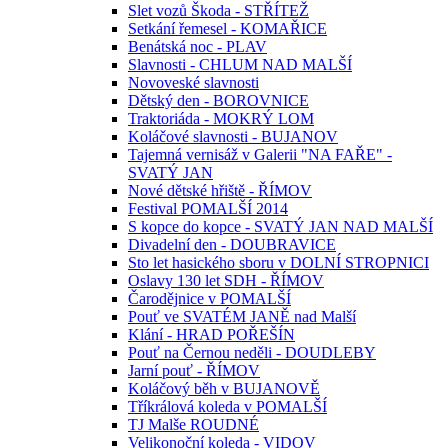
Slet vozů Škoda - STŘÍTEŽ
Setkání řemesel - KOMAŘICE
Benátská noc - PLAV
Slavnosti - CHLUM NAD MALŠÍ
Novoveské slavnosti
Dětský den - BOROVNICE
Traktoriáda - MOKRÝ LOM
Koláčové slavnosti - BUJANOV
Tajemná vernisáž v Galerii "NA FAŘE" -
SVATÝ JAN
Nové dětské hřiště - ŘÍMOV
Festival POMALŠÍ 2014
S kopce do kopce - SVATÝ JAN NAD MALŠÍ
Divadelní den - DOUBRAVICE
Sto let hasického sboru v DOLNÍ STROPNICI
Oslavy 130 let SDH - ŘÍMOV
Čarodějnice v POMALŠÍ
Pouť ve SVATÉM JANĚ nad Malší
Klání - HRAD POŘEŠÍN
Pouť na Černou neděli - DOUDLEBY
Jarní pouť - ŘÍMOV
Koláčový běh v BUJANOVĚ
Tříkrálová koleda v POMALŠÍ
TJ Malše ROUDNÉ
Velikonoční koleda - VIDOV