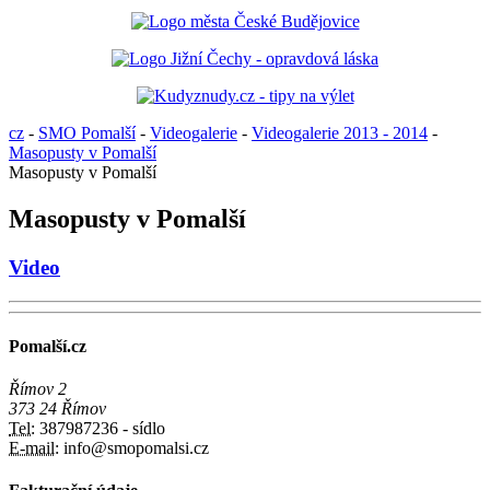
cz
-
SMO Pomalší
-
Videogalerie
-
Videogalerie 2013 - 2014
-
Masopusty v Pomalší
Masopusty v Pomalší
Masopusty v Pomalší
Video
Pomalší.cz
Římov 2
373 24 Římov
Tel:
387987236 - sídlo
E-mail:
info@smopomalsi.cz