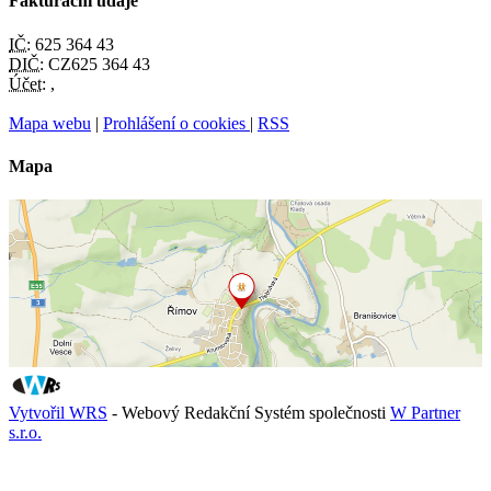
Fakturační údaje
IČ:
625 364 43
DIČ:
CZ625 364 43
Účet:
,
Mapa webu
|
Prohlášení o cookies
|
RSS
Mapa
Vytvořil WRS
- Webový Redakční Systém společnosti
W Partner
s.r.o.