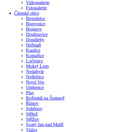
Videogalerie
Fotogalerie
Členské obce
Besednice
Borovnice
Bujanov
Doubravice
Doudleby
Heřmaň
Kaplice
Komařice
Ločenice
Mokrý Lom
Nedabyle
Netřebice
Nová Ves
Omlenice
Plav
Rožmitál na Šumavě
Římov
Soběnov
Střítež
Střížov
Svatý Jan nad Malší
Vidov