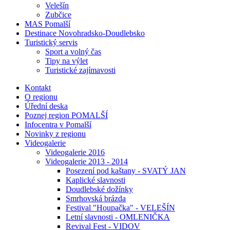
Velešín
Zubčice
MAS Pomalší
Destinace Novohradsko-Doudlebsko
Turistický servis
Sport a volný čas
Tipy na výlet
Turistické zajímavosti
Kontakt
O regionu
Úřední deska
Poznej region POMALŠÍ
Infocentra v Pomalší
Novinky z regionu
Videogalerie
Videogalerie 2016
Videogalerie 2013 - 2014
Posezení pod kaštany - SVATÝ JAN
Kaplické slavnosti
Doudlebské dožínky
Smrhovská brázda
Festival "Houpačka" - VELEŠÍN
Letní slavnosti - OMLENIČKA
Revival Fest - VIDOV