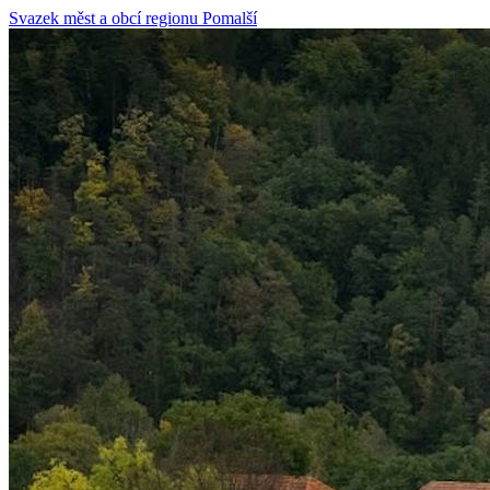
Svazek měst
a obcí regionu
Pomalší