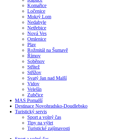
Komařice
Ločenice
Mokrý Lom
Nedabyle
Netřebice
Nová Ves
Omlenice
Plav
Rožmitál na Šumavě
Římov
Soběnov
Střítež
Střížov
Svatý Jan nad Malší
Vidov
Velešín
Zubčice
MAS Pomalší
Destinace Novohradsko-Doudlebsko
Turistický servis
Sport a volný čas
Tipy na výlet
Turistické zajímavosti
Sport a volný čas