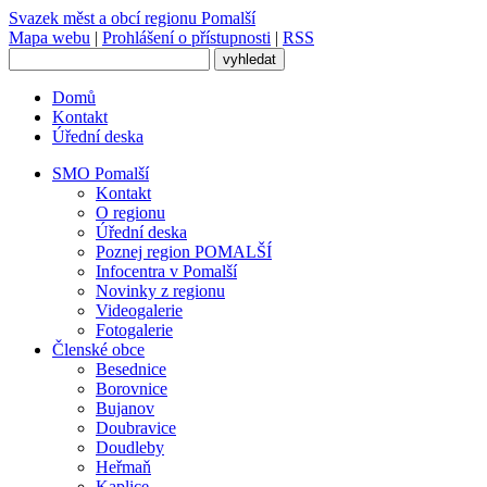
Svazek měst
a obcí regionu
Pomalší
Mapa webu
|
Prohlášení o přístupnosti
|
RSS
Domů
Kontakt
Úřední deska
SMO Pomalší
Kontakt
O regionu
Úřední deska
Poznej region POMALŠÍ
Infocentra v Pomalší
Novinky z regionu
Videogalerie
Fotogalerie
Členské obce
Besednice
Borovnice
Bujanov
Doubravice
Doudleby
Heřmaň
Kaplice