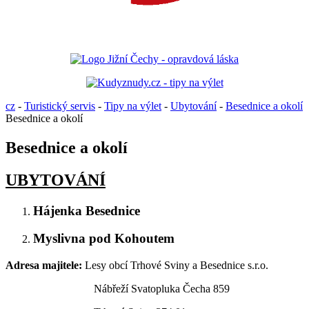
cz
-
Turistický servis
-
Tipy na výlet
-
Ubytování
-
Besednice a okolí
Besednice a okolí
Besednice a okolí
UBYTOVÁNÍ
Hájenka Besednice
Myslivna pod Kohoutem
Adresa majitele:
Lesy obcí Trhové Sviny a Besednice s.r.o.
Nábřeží Svatopluka Čecha 859