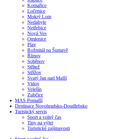
Komařice
Ločenice
Mokrý Lom
Nedabyle
Netřebice
Nová Ves
Omlenice
Plav
Rožmitál na Šumavě
Římov
Soběnov
Střítež
Střížov
Svatý Jan nad Malší
Vidov
Velešín
Zubčice
MAS Pomalší
Destinace Novohradsko-Doudlebsko
Turistický servis
Sport a volný čas
Tipy na výlet
Turistické zajímavosti
Sport a volný čas