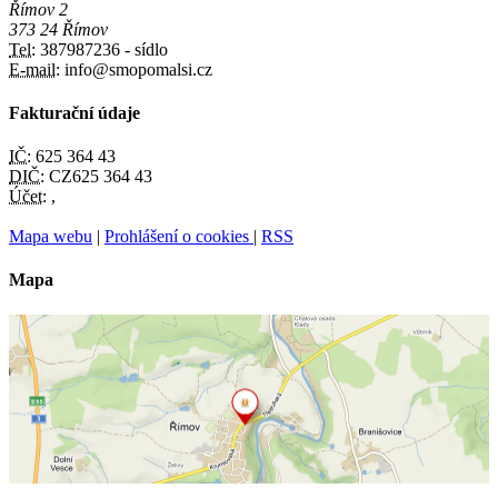
Římov 2
373 24 Římov
Tel:
387987236 - sídlo
E-mail:
info@smopomalsi.cz
Fakturační údaje
IČ:
625 364 43
DIČ:
CZ625 364 43
Účet:
,
Mapa webu
|
Prohlášení o cookies
|
RSS
Mapa