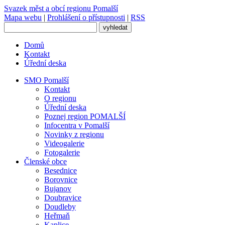
Svazek měst
a obcí regionu
Pomalší
Mapa webu
|
Prohlášení o přístupnosti
|
RSS
Domů
Kontakt
Úřední deska
SMO Pomalší
Kontakt
O regionu
Úřední deska
Poznej region POMALŠÍ
Infocentra v Pomalší
Novinky z regionu
Videogalerie
Fotogalerie
Členské obce
Besednice
Borovnice
Bujanov
Doubravice
Doudleby
Heřmaň
Kaplice