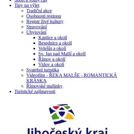
Tipy na výlet
Tradiční akce
Osobnosti regionu
Registr živé kultury
Stravování
Ubytování
Kaplice a okolí
Besednice a okolí
Velešín a okolí
Sv. Jan nad Malší a okolí
Římov a okolí
Vidov a okolí
Svatební turistika
Videofilm - ŘEKA MALŠE - ROMANTICKÁ
KRÁSKA
Římovské mašinky
Turistické zajímavosti