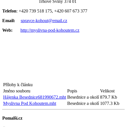
Trhové Sviny 374 01
Telefon
: +420 739 518 175, +420 607 673 377
Email:
spravce-kohout@email.cz
Web:
http://myslivna-pod-kohoutem.cz
Přílohy k článku
Jméno souboru
Popis
Velikost
Hájenka Besednice681990672.mht
Besednice a okolí
879.7 Kb
Myslivna Pod Kohoutem.mht
Besednice a okolí
1077.3 Kb
Pomalší.cz