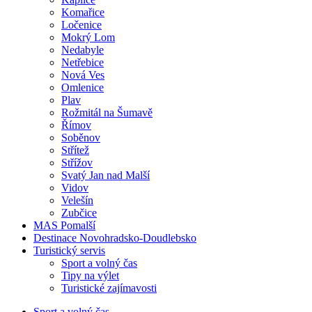
Komařice
Ločenice
Mokrý Lom
Nedabyle
Netřebice
Nová Ves
Omlenice
Plav
Rožmitál na Šumavě
Římov
Soběnov
Střítež
Střížov
Svatý Jan nad Malší
Vidov
Velešín
Zubčice
MAS Pomalší
Destinace Novohradsko-Doudlebsko
Turistický servis
Sport a volný čas
Tipy na výlet
Turistické zajímavosti
Sport a volný čas