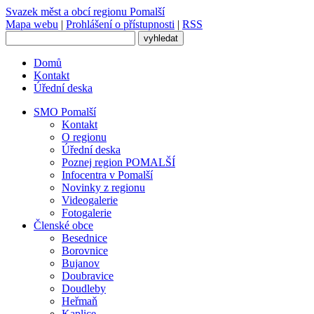
Svazek měst
a obcí regionu
Pomalší
Mapa webu
|
Prohlášení o přístupnosti
|
RSS
Domů
Kontakt
Úřední deska
SMO Pomalší
Kontakt
O regionu
Úřední deska
Poznej region POMALŠÍ
Infocentra v Pomalší
Novinky z regionu
Videogalerie
Fotogalerie
Členské obce
Besednice
Borovnice
Bujanov
Doubravice
Doudleby
Heřmaň
Kaplice