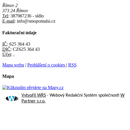
Římov 2
373 24 Římov
Tel:
387987236 - sídlo
E-mail:
info@smopomalsi.cz
Fakturační údaje
IČ:
625 364 43
DIČ:
CZ625 364 43
Účet:
,
Mapa webu
|
Prohlášení o cookies
|
RSS
Mapa
Vytvořil WRS
- Webový Redakční Systém společnosti
W
Partner s.r.o.