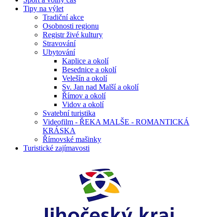
Tipy na výlet
Tradiční akce
Osobnosti regionu
Registr živé kultury
Stravování
Ubytování
Kaplice a okolí
Besednice a okolí
Velešín a okolí
Sv. Jan nad Malší a okolí
Římov a okolí
Vidov a okolí
Svatební turistika
Videofilm - ŘEKA MALŠE - ROMANTICKÁ
KRÁSKA
Římovské mašinky
Turistické zajímavosti