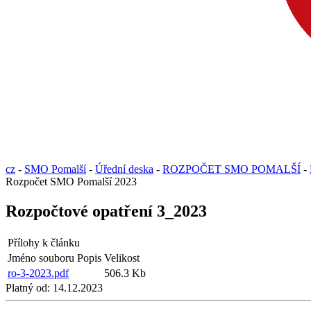
cz
-
SMO Pomalší
-
Úřední deska
-
ROZPOČET SMO POMALŠÍ
-
Rozpočet SMO Pomalší 2023
Rozpočtové opatření 3_2023
Přílohy k článku
Jméno souboru
Popis
Velikost
ro-3-2023.pdf
506.3 Kb
Platný od:
14.12.2023