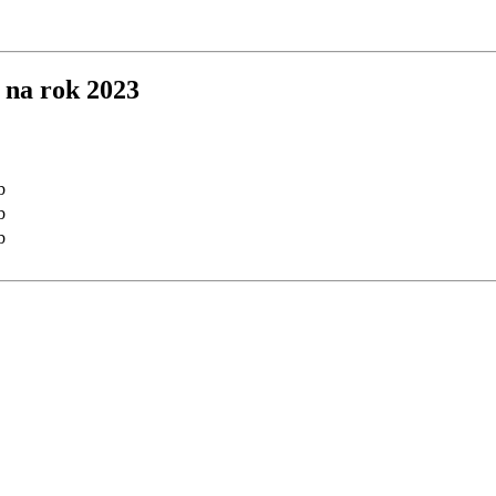
 na rok 2023
b
b
b