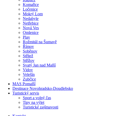
Komařice
Ločenice
Mokrý Lom
Nedabyle
Netřebice
Nová Ves
Omlenice
Plav
Rožmitál na Šumavě
Římov
Soběnov
Střítež
Střížov
Svatý Jan nad Malší
Vidov
Velešín
Zubčice
MAS Pomalší
Destinace Novohradsko-Doudlebsko
Turistický servis
Sport a volný čas
Tipy na výlet
Turistické zajímavosti
Kontakt