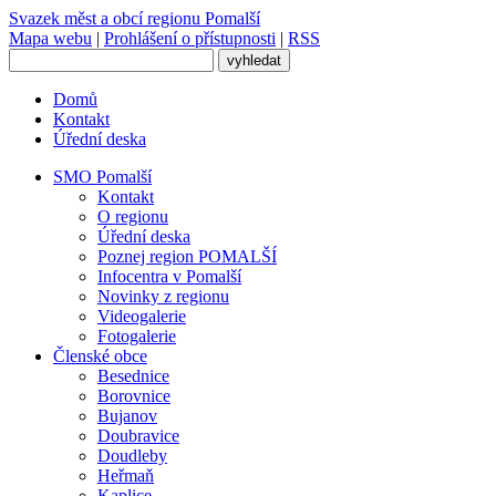
Svazek měst
a obcí regionu
Pomalší
Mapa webu
|
Prohlášení o přístupnosti
|
RSS
Domů
Kontakt
Úřední deska
SMO Pomalší
Kontakt
O regionu
Úřední deska
Poznej region POMALŠÍ
Infocentra v Pomalší
Novinky z regionu
Videogalerie
Fotogalerie
Členské obce
Besednice
Borovnice
Bujanov
Doubravice
Doudleby
Heřmaň
Kaplice