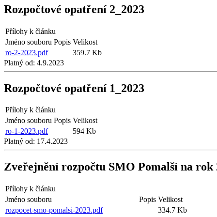
Rozpočtové opatření 2_2023
Přílohy k článku
Jméno souboru
Popis
Velikost
ro-2-2023.pdf
359.7 Kb
Platný od:
4.9.2023
Rozpočtové opatření 1_2023
Přílohy k článku
Jméno souboru
Popis
Velikost
ro-1-2023.pdf
594 Kb
Platný od:
17.4.2023
Zveřejnění rozpočtu SMO Pomalší na rok
Přílohy k článku
Jméno souboru
Popis
Velikost
rozpocet-smo-pomalsi-2023.pdf
334.7 Kb