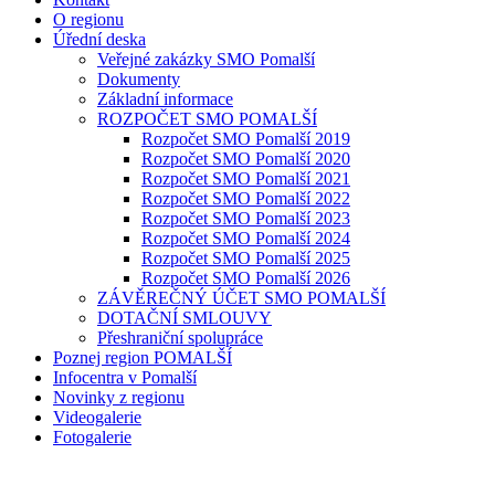
O regionu
Úřední deska
Veřejné zakázky SMO Pomalší
Dokumenty
Základní informace
ROZPOČET SMO POMALŠÍ
Rozpočet SMO Pomalší 2019
Rozpočet SMO Pomalší 2020
Rozpočet SMO Pomalší 2021
Rozpočet SMO Pomalší 2022
Rozpočet SMO Pomalší 2023
Rozpočet SMO Pomalší 2024
Rozpočet SMO Pomalší 2025
Rozpočet SMO Pomalší 2026
ZÁVĚREČNÝ ÚČET SMO POMALŠÍ
DOTAČNÍ SMLOUVY
Přeshraniční spolupráce
Poznej region POMALŠÍ
Infocentra v Pomalší
Novinky z regionu
Videogalerie
Fotogalerie