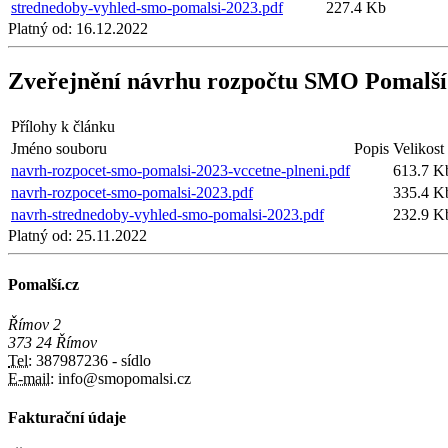
strednedoby-vyhled-smo-pomalsi-2023.pdf
227.4 Kb
Platný od:
16.12.2022
Zveřejnění návrhu rozpočtu SMO Pomalší
Přílohy k článku
Jméno souboru
Popis
Velikost
navrh-rozpocet-smo-pomalsi-2023-vccetne-plneni.pdf
613.7 K
navrh-rozpocet-smo-pomalsi-2023.pdf
335.4 K
navrh-strednedoby-vyhled-smo-pomalsi-2023.pdf
232.9 K
Platný od:
25.11.2022
Pomalší.cz
Římov 2
373 24 Římov
Tel:
387987236 - sídlo
E-mail:
info@smopomalsi.cz
Fakturační údaje